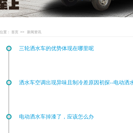
位置：
首页
>>
新闻资讯
三轮洒水车的优势体现在哪里呢
洒水车空调出现异味且制冷差原因初探--电动洒
电动洒水车掉漆了，应该怎么办