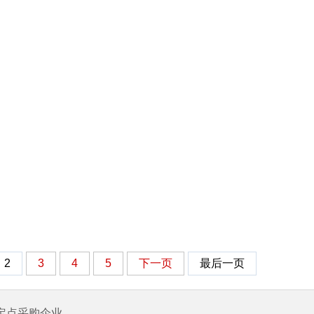
2
3
4
5
下一页
最后一页
定点采购企业