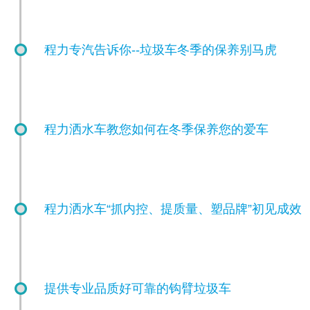
程力专汽告诉你--垃圾车冬季的保养别马虎
程力洒水车教您如何在冬季保养您的爱车
程力洒水车“抓内控、提质量、塑品牌”初见成效
提供专业品质好可靠的钩臂垃圾车