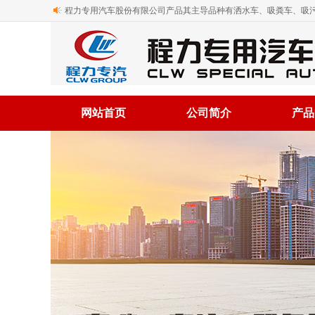
程力专用汽车股份有限公司产品其主导品种有洒水车、吸粪车、吸污
网站首页
公司简介
产品