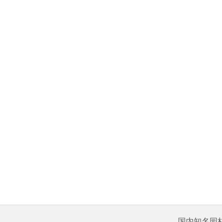
国内知名园