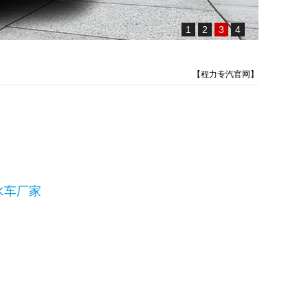
1
2
3
4
【程力专汽官网】
水车厂家